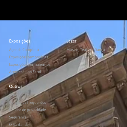
Exposições
Lazer
Agenda Completa
Música, Teatro e Dança
Exposições temporárias
Exposições permanentes
Aconteceu no Farol
Outros
Sobre o Farol
Perguntas frequentes
Política de privacidade
Segurança
O Santander